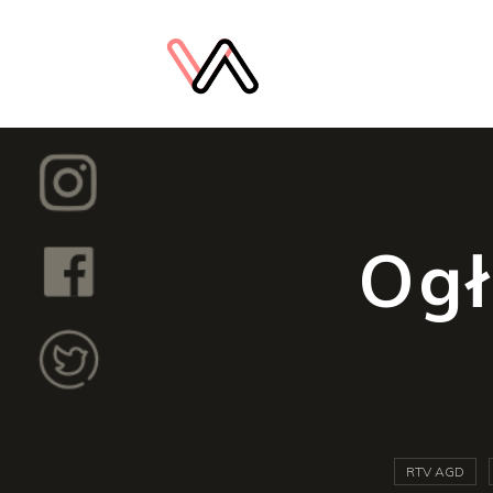
Ogł
RTV AGD