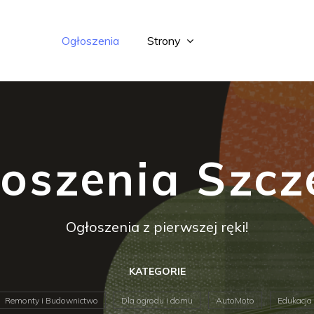
Ogłoszenia
Strony
oszenia Szcz
Ogłoszenia z pierwszej ręki!
KATEGORIE
Remonty i Budownictwo
Dla ogrodu i domu
AutoMoto
Edukacja