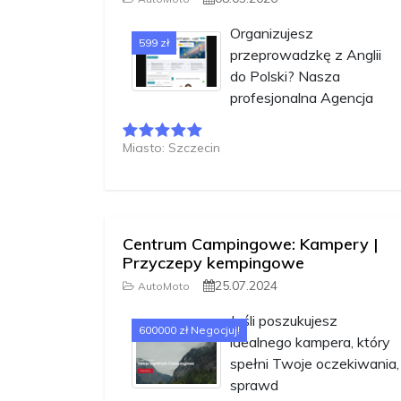
Organizujesz
599 zł
przeprowadzkę z Anglii
do Polski? Nasza
profesjonalna Agencja
Miasto: Szczecin
Centrum Campingowe: Kampery |
Przyczepy kempingowe
25.07.2024
AutoMoto
Jeśli poszukujesz
600000 zł Negocjuj!
idealnego kampera, który
spełni Twoje oczekiwania,
sprawd