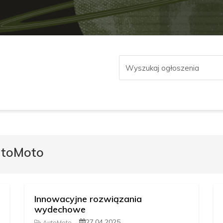
utoMoto
Innowacyjne rozwiązania
wydechowe
27.04.2025
AutoMoto