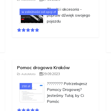
Tłumiki i akcesoria -
w zależności od opcji zł
popraw dźwięk swojego
pojazdu
Pomoc drogowa Kraków
29.09.2023
AutoMoto
????????️ Potrzebujesz
150 zł
Pomocy Drogowej?
Jesteśmy Tutaj, by Ci
Pomóc