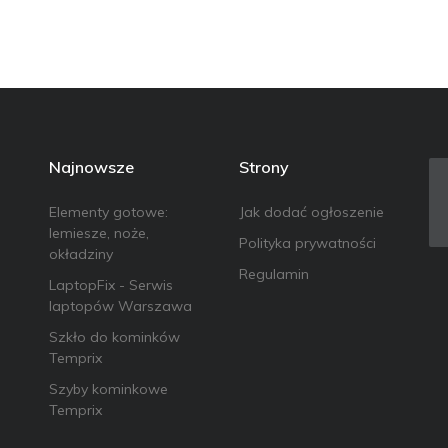
Najnowsze
Strony
Elementy gotowe:
Jak dodać ogłoszenie
lemiesze, noże,
Polityka prywatności
okładziny
Regulamin
LaptopFix - Serwis
laptopów Warszawa
Szkło do kominków
Temprix
Szyby kominkowe
Temprix