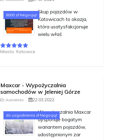
Skup pojazdów w
8000 zł Negocjuj!
Katowicach to okazja,
która usatysfakcjonuje
wielu właś
Miasto: Katowice
Maxcar - Wypożyczalnia
samochodów w Jeleniej Górze
22.03.2022
AutoMoto
Wypożyczalnia Maxcar
do uzgodnienia zł Negocjuj!
dysponuje bogatym
wariantem pojazdów,
udostępnionym zar