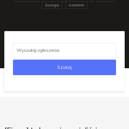
Zoologia
AutoMoto
Szukaj