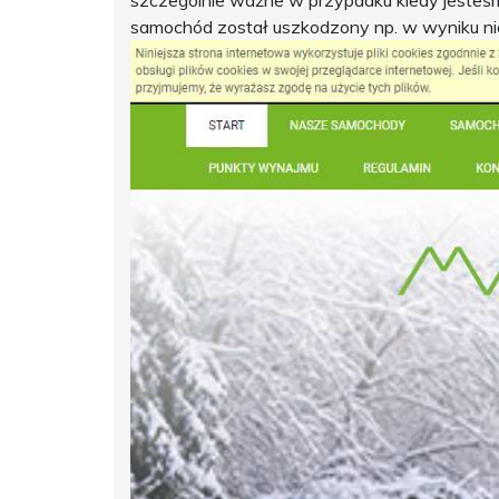
szczególnie ważne w przypadku kiedy jesteś
samochód został uszkodzony np. w wyniku n