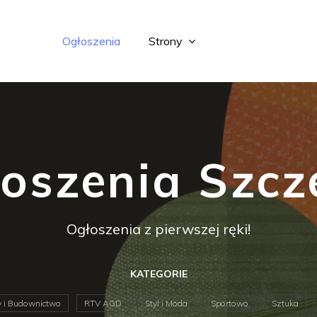
Ogłoszenia
Strony
oszenia Szcz
Ogłoszenia z pierwszej ręki!
KATEGORIE
 i Budownictwo
RTV AGD
Styl i Moda
Sportowo
Sztuka