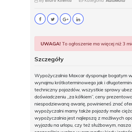
By
Biuro Klienta
Kategoria
AutoMoto
UWAGA!
To ogłoszenie ma więcej niż 3 mie
Szczegóły
Wypożyczalnia Maxcar dysponuje bogatym w
wynajmu krótkoterminowego jak i długotermin
techniczny pojazdów, wszystkie sprawy ube
doświadczeniu „za kółkiem”, ceny prezentowan
niespodziewaną awarię, powinieneś znać ofe
wypożyczalni mamy także pojazdy małe ciężar
wypożyczalnia jest najlepszą z możliwych opc
wyjazdu na urlopu, czy też służbowym, nasza