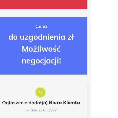
Cena
do uzgodnienia zł
Możliwość
negocjacji!
Ogłoszenie dodał(a)
Biuro Klienta
w dniu 22.03.2022