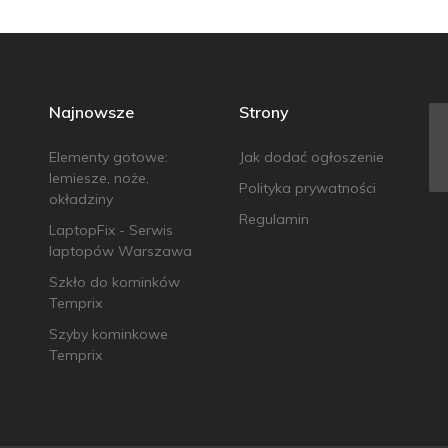
Najnowsze
Strony
Elementy gotowe:
Jak dodać ogłoszenie
lemiesze, noże,
Polityka prywatności
okładziny
Regulamin
LaptopFix - Serwis
laptopów Warszawa
Szkło do kominków
Temprix
Szyby kominkowe
Temprix