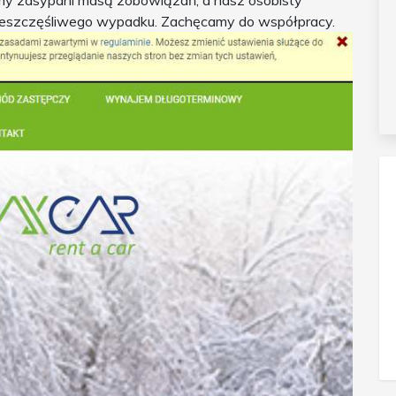
my zasypani masą zobowiązań, a nasz osobisty
ieszczęśliwego wypadku. Zachęcamy do współpracy.