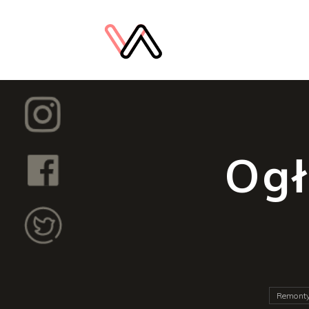
Ogł
Remonty