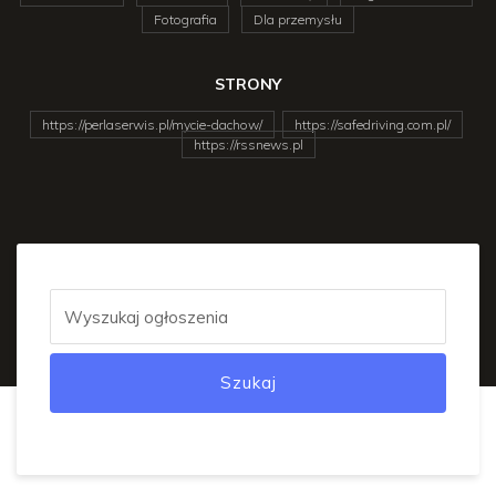
Fotografia
Dla przemysłu
STRONY
https://perlaserwis.pl/mycie-dachow/
https://safedriving.com.pl/
https://rssnews.pl
Szukaj