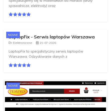
Specjalizujemy się w materiałach do Hardox (druty
spawalnicze, elektrody) oraz
NOWE
LaptopFix - Serwis laptopów Warszawa
Elektroniczne
21-07-2026
LaptopFix to specjalistyczny serwis laptopów
Warszawa. Odzyskiwanie danych z
NOWE