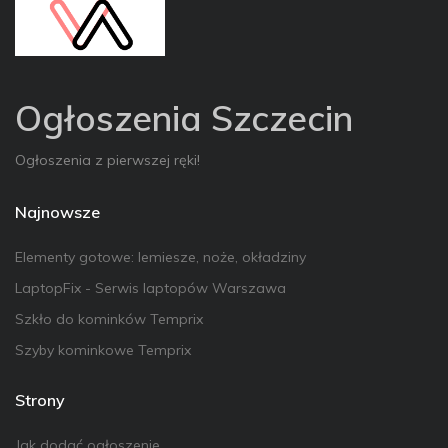
Ogłoszenia Szczecin
Ogłoszenia z pierwszej ręki!
Najnowsze
Elementy gotowe: lemiesze, noże, okładziny
LaptopFix - Serwis laptopów Warszawa
Szkło do kominków Temprix
Szyby kominkowe Temprix
Strony
Jak dodać ogłoszenie