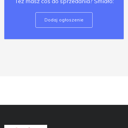
Też masz coś do sprzedania? Śmiało:
Dodaj ogłoszenie