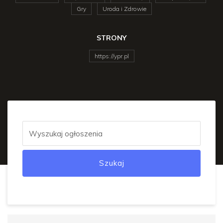
Gry
Uroda i Zdrowie
STRONY
https://ypr.pl
Szukaj