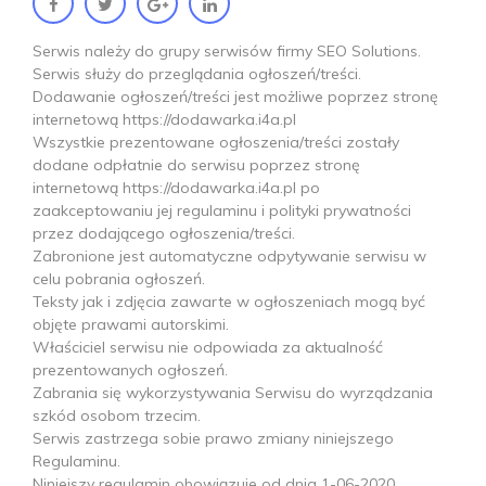
S
e
r
w
i
s
n
a
l
e
ż
y
d
o
g
r
u
p
y
s
e
r
w
i
s
ó
w
f
r
m
y
S
E
O
S
o
l
u
t
i
o
n
s
.
S
e
r
w
i
s
s
ł
u
ż
y
d
o
p
r
z
e
g
l
ą
d
a
n
i
a
o
g
ł
o
s
z
e
ń
/
t
r
e
ś
c
i
.
D
o
d
a
w
a
n
i
e
o
g
ł
o
s
z
e
ń
/
t
r
e
ś
c
i
j
e
s
t
m
o
ż
l
i
w
e
p
o
p
r
z
e
z
s
t
r
o
n
ę
i
n
t
e
r
n
e
t
o
w
ą
h
t
t
p
s
:
/
/
d
o
d
a
w
a
r
k
a
.
i
4
a
.
p
l
W
s
z
y
s
t
k
i
e
p
r
e
z
e
n
t
o
w
a
n
e
o
g
ł
o
s
z
e
n
i
a
/
t
r
e
ś
c
i
z
o
s
t
a
ł
y
d
o
d
a
n
e
o
d
p
ł
a
t
n
i
e
d
o
s
e
r
w
i
s
u
p
o
p
r
z
e
z
s
t
r
o
n
ę
i
n
t
e
r
n
e
t
o
w
ą
h
t
t
p
s
:
/
/
d
o
d
a
w
a
r
k
a
.
i
4
a
.
p
l
p
o
z
a
a
k
c
e
p
t
o
w
a
n
i
u
j
e
j
r
e
g
u
l
a
m
i
n
u
i
p
o
l
i
t
y
k
i
p
r
y
w
a
t
n
o
ś
c
i
p
r
z
e
z
d
o
d
a
j
ą
c
e
g
o
o
g
ł
o
s
z
e
n
i
a
/
t
r
e
ś
c
i
.
Z
a
b
r
o
n
i
o
n
e
j
e
s
t
a
u
t
o
m
a
t
y
c
z
n
e
o
d
p
y
t
y
w
a
n
i
e
s
e
r
w
i
s
u
w
c
e
l
u
p
o
b
r
a
n
i
a
o
g
ł
o
s
z
e
ń
.
T
e
k
s
t
y
j
a
k
i
z
d
j
ę
c
i
a
z
a
w
a
r
t
e
w
o
g
ł
o
s
z
e
n
i
a
c
h
m
o
g
ą
b
y
ć
o
b
j
ę
t
e
p
r
a
w
a
m
i
a
u
t
o
r
s
k
i
m
i
.
W
ł
a
ś
c
i
c
i
e
l
s
e
r
w
i
s
u
n
i
e
o
d
p
o
w
i
a
d
a
z
a
a
k
t
u
a
l
n
o
ś
ć
p
r
e
z
e
n
t
o
w
a
n
y
c
h
o
g
ł
o
s
z
e
ń
.
Z
a
b
r
a
n
i
a
s
i
ę
w
y
k
o
r
z
y
s
t
y
w
a
n
i
a
S
e
r
w
i
s
u
d
o
w
y
r
z
ą
d
z
a
n
i
a
s
z
k
ó
d
o
s
o
b
o
m
t
r
z
e
c
i
m
.
S
e
r
w
i
s
z
a
s
t
r
z
e
g
a
s
o
b
i
e
p
r
a
w
o
z
m
i
a
n
y
n
i
n
i
e
j
s
z
e
g
o
R
e
g
u
l
a
m
i
n
u
.
N
i
n
i
e
j
s
z
y
r
e
g
u
l
a
m
i
n
o
b
o
w
i
ą
z
u
j
e
o
d
d
n
i
a
1
-
0
6
-
2
0
2
0