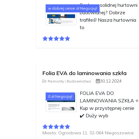
Szukasz solidnej hurtowni
w dobrej cenie zł Negocjuj!
budowlanej? Dobrze
trafiłeś! Nasza hurtownia
to
Folia EVA do laminowania szkła
30.12.2024
Remonty i Budownictwo
FOLIA EVA DO
0 zł Negocjuj!
LAMINOWANIA SZKŁA ⭐️
Kup w przystępnej cenie
✔️ Duży wyb
Miasto: Ogrodowa 11, 32-064 Niegoszowice