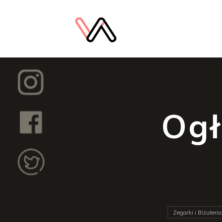
Ogł
Zegarki i Biżuteria