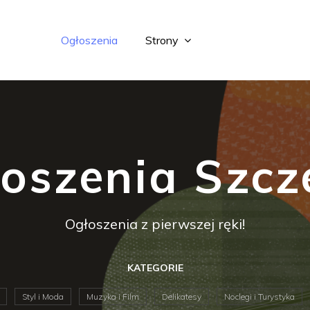
Ogłoszenia
Strony
oszenia Szcz
Ogłoszenia z pierwszej ręki!
KATEGORIE
Styl i Moda
Muzyka i Film
Delikatesy
Noclegi i Turystyka