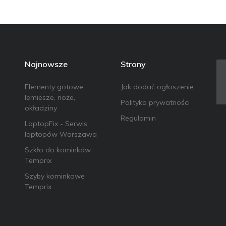
Najnowsze
Strony
Elementy gotowe:
Jak dodać ogłoszenie
lemiesze, noże,
Polityka prywatności
okładziny
Regulamin
LaptopFix - Serwis
laptopów Warszawa
Szkło do kominków
Temprix
Szyby kominkowe
Temprix