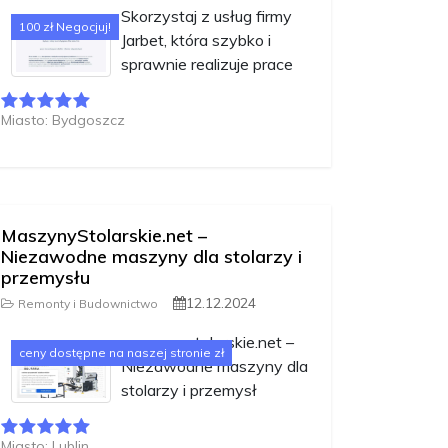
Skorzystaj z usług firmy
100 zł Negocjuj!
Jarbet, która szybko i
sprawnie realizuje prace
Miasto: Bydgoszcz
MaszynyStolarskie.net –
Niezawodne maszyny dla stolarzy i
przemysłu
12.12.2024
Remonty i Budownictwo
maszynystolarskie.net –
ceny dostępne na naszej stronie zł
Niezawodne maszyny dla
stolarzy i przemysł
Miasto: Lublin