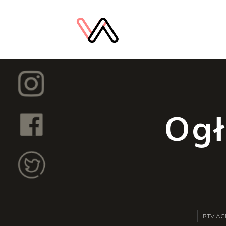
Ogł
RTV AG