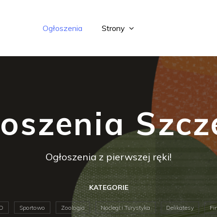
Ogłoszenia
Strony
oszenia Szcz
Ogłoszenia z pierwszej ręki!
KATEGORIE
D
Sportowo
Zoologia
Noclegi i Turystyka
Delikatesy
Fi