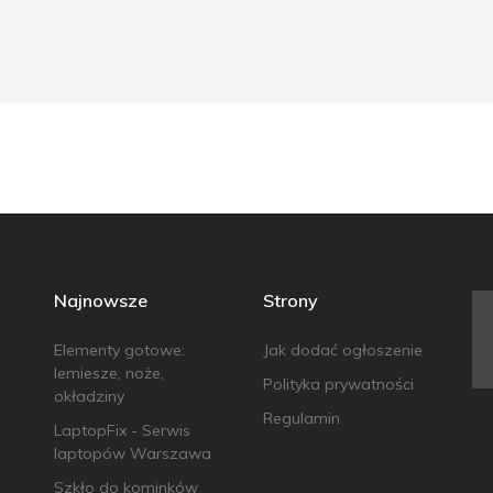
Najnowsze
Strony
Elementy gotowe:
Jak dodać ogłoszenie
lemiesze, noże,
Polityka prywatności
okładziny
Regulamin
LaptopFix - Serwis
laptopów Warszawa
Szkło do kominków